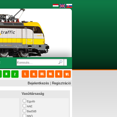
F
Bejelentkezés
|
Regisztráció
Vasúttársaság
Egyéb
AAE
BadStB
BBÖ