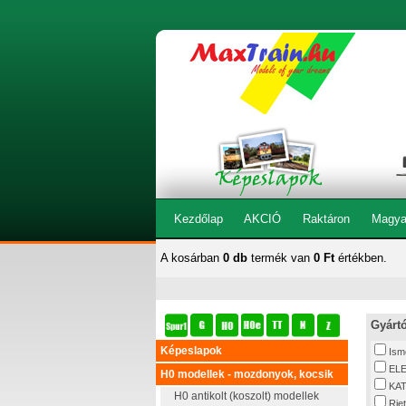
Kezdőlap
AKCIÓ
Raktáron
Magya
A kosárban
0 db
termék van
0 Ft
értékben.
Gyárt
Képeslapok
Ism
EL
H0 modellek - mozdonyok, kocsik
KA
H0 antikolt (koszolt) modellek
Rie