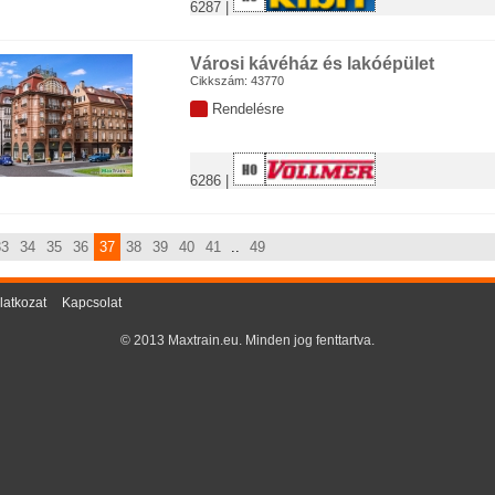
6287 |
Városi kávéház és lakóépület
Cikkszám: 43770
Rendelésre
6286 |
33
34
35
36
37
38
39
40
41
..
49
latkozat
Kapcsolat
© 2013 Maxtrain.eu. Minden jog fenttartva.