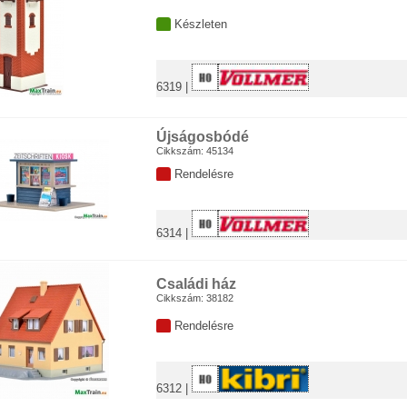
MO
I
Készleten
CH
KING
AWA
6319 |
LJAN
CO
ODLAND Scenics
Újságosbódé
EKINA
Cikkszám: 45134
BBYTRAIN
Rendelésre
KO
SCH
GERNDORFER
EISER
6314 |
HICHT
hsenmodelle
fo
Családi ház
pa
Cikkszám: 38182
ine
Rendelésre
.U.
RA
.
omodell
6312 |
ev