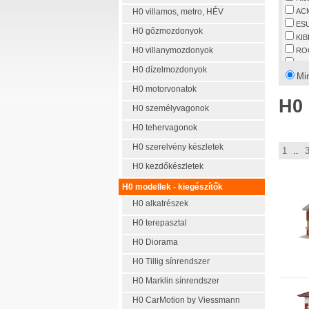
H0 villamos, metro, HÉV
AC
ES
H0 gőzmozdonyok
KIB
H0 villanymozdonyok
RO
FA
H0 dízelmozdonyok
Mi
AR
H0 motorvonatok
FL
H0 
LG
H0 személyvagonok
TIL
H0 tehervagonok
Arti
FU
H0 szerelvény készletek
1
..
LIL
H0 kezdőkészletek
TRI
AU
H0 modellek - kiegészítők
VI
H0 alkatrészek
AW
GÜ
H0 terepasztal
ME
H0 Diorama
VO
BA
H0 Tillig sínrendszer
HA
H0 Marklin sínrendszer
Mär
H0 CarMotion by Viessmann
VU