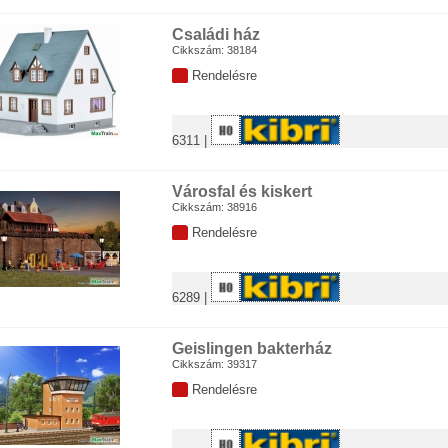
ch modell
dell
Családi ház
Cikkszám: 38184
hano
inbahn
Rendelésre
6311 |
Városfal és kiskert
Cikkszám: 38916
Rendelésre
6289 |
Geislingen bakterház
Cikkszám: 39317
Rendelésre