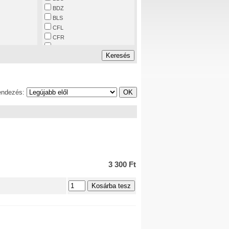
BDZ
BLS
CFL
CFR
CP
DB
DB-AG
DR
DRB
endezés:
DRG
DSB
CD
CSD
FS
GySEV
HZ
KPEV
3 300 Ft
KWStE
KBayStsB
KSStEB
MÁV
H-MÁV
NS