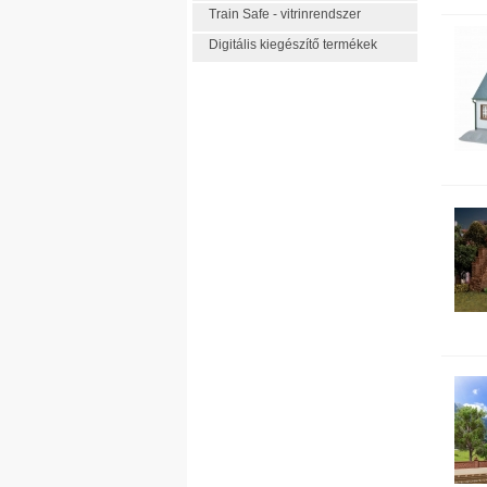
Train Safe - vitrinrendszer
Pos
uMo
Digitális kiegészítő termékek
Me
Kle