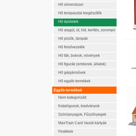
BE
H0 sínrendszer
HEK
H0 terepasztal kiegészítők
NO
WI
H0 épületek
BR
H0 alagút, út, híd, kerítés, sorompó
HE
PE
H0 jelzők, lámpák
WO
H0 felsővezeték
BR
HO
H0 fák, bokrok, növények
PI
H0 figurák (emberek, állatok)
BU
Jä
H0 gépjárművek
PR
H0 egyéb termékek
SC
Sac
Egyéb termékek
Pre
Nem kategorizált
Her
Pral
Katalógusok, kiadványok
I.M
Szóróanyagok, Fűszőnyegek
IG
MaxTrain Card Vasúti kártyák
R.M
Eur
Festékek
Nor