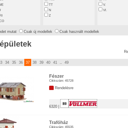
ME
TT
V.
U
N
VI.
RI
Z
CO
LLER
ndet mutat
Csak új modellek
Csak használt modellek
NOLD
EISCHMANN
épületek
B
LIG
R
tec
GGERTH
33
34
35
36
37
38
39
40
41
..
49
IPUT
X
HAGEN
Fészer
ESSMANN
Cikkszám: 45728
M
Rendelésre
TZOLD
RTEN
LLMER
6320 |
CHMANN
CK
klin
Trafóház
LCAN
Cikkszám: 45535