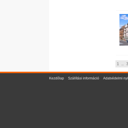
1
..
Kezdőlap
Szállítási információ
Adatvédelmi nyi