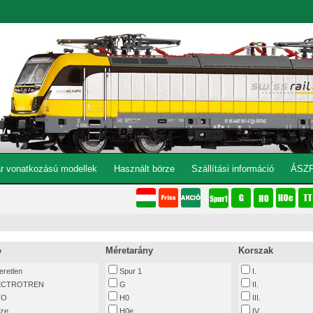
r vonatkozású modellek
Használt börze
Szállítási információ
ÁSZ
ó
Méretarány
Korszak
eretlen
Spur 1
I.
ECTROTREN
G
II.
TO
H0
III.
tze
H0e
IV.