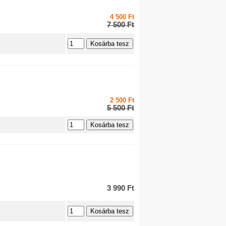
NSB
ÖBB
4 500 Ft
PKP
7 500 Ft
Privat
RENFE
RZD
SBB
SJ
SNCB
SNCF
SZ
2 500 Ft
5 500 Ft
SZD
VR
ZSR
ZSSK
UZ
3 990 Ft