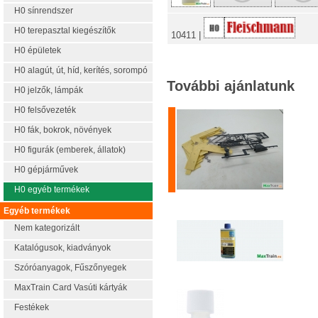
H0 sínrendszer
H0 terepasztal kiegészítők
10411 |
H0 épületek
H0 alagút, út, híd, kerítés, sorompó
További ajánlatunk
H0 jelzők, lámpák
H0 felsővezeték
H0 fák, bokrok, növények
H0 figurák (emberek, állatok)
H0 gépjárművek
H0 egyéb termékek
Egyéb termékek
Nem kategorizált
Katalógusok, kiadványok
Szóróanyagok, Fűszőnyegek
MaxTrain Card Vasúti kártyák
Festékek