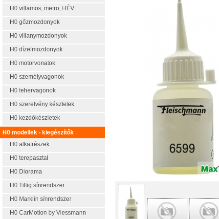
H0 villamos, metro, HÉV
H0 gőzmozdonyok
H0 villanymozdonyok
H0 dízelmozdonyok
H0 motorvonatok
H0 személyvagonok
H0 tehervagonok
H0 szerelvény készletek
H0 kezdőkészletek
H0 modellek - kiegészítők
H0 alkatrészek
H0 terepasztal
H0 Diorama
H0 Tillig sínrendszer
H0 Marklin sínrendszer
H0 CarMotion by Viessmann