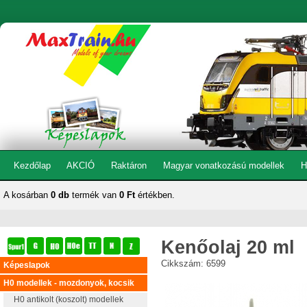
Kezdőlap
AKCIÓ
Raktáron
Magyar vonatkozású modellek
H
A kosárban
0 db
termék van
0 Ft
értékben.
Kenőolaj 20 ml
Cikkszám: 6599
Képeslapok
H0 modellek - mozdonyok, kocsik
H0 antikolt (koszolt) modellek