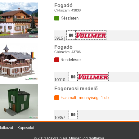
Fogadó
Cikkszám: 43838
Készleten
3915 |
Fogadó
Cikkszám: 43706
Rendelésre
10010 |
Fogorvosi rendelő
Használt, mennyiség: 1 db
10357 |
latkozat
Kapcsolat
© 2013 Maxtrain.eu. Minden jog fenttartva.