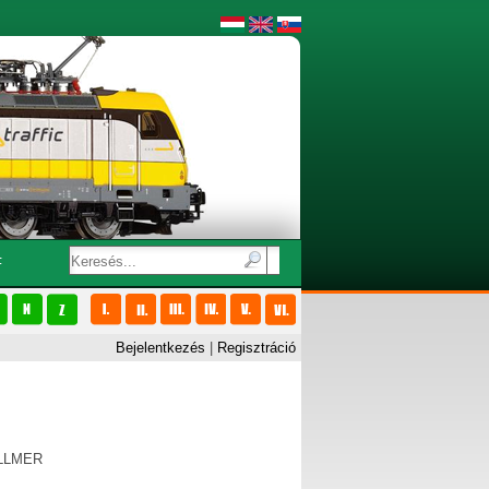
F
Bejelentkezés
|
Regisztráció
LLMER