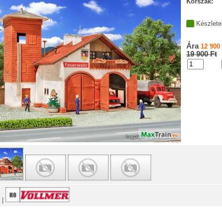
Korszak:
Készlete
Ára
12 900 
19 900 Ft
 |