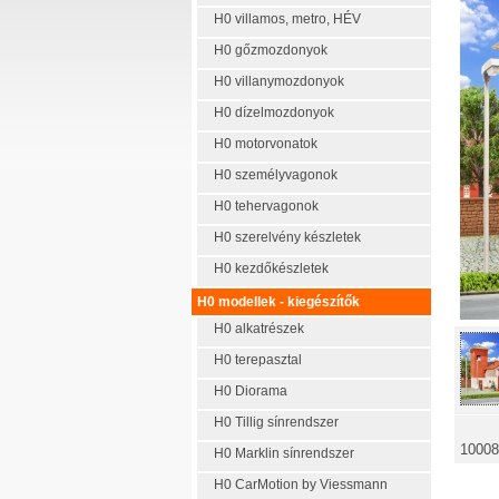
H0 villamos, metro, HÉV
H0 gőzmozdonyok
H0 villanymozdonyok
H0 dízelmozdonyok
H0 motorvonatok
H0 személyvagonok
H0 tehervagonok
H0 szerelvény készletek
H0 kezdőkészletek
H0 modellek - kiegészítők
H0 alkatrészek
H0 terepasztal
H0 Diorama
H0 Tillig sínrendszer
10008
H0 Marklin sínrendszer
H0 CarMotion by Viessmann