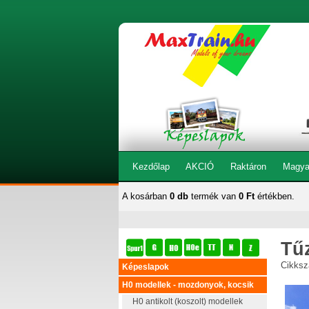
Kezdőlap
AKCIÓ
Raktáron
Magya
A kosárban
0 db
termék van
0 Ft
értékben.
Tű
Cikksz
Képeslapok
H0 modellek - mozdonyok, kocsik
H0 antikolt (koszolt) modellek