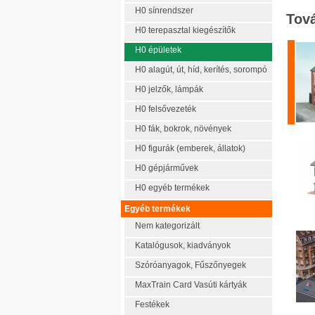
H0 sínrendszer
Tová
H0 terepasztal kiegészítők
H0 épületek
H0 alagút, út, híd, kerítés, sorompó
H0 jelzők, lámpák
H0 felsővezeték
H0 fák, bokrok, növények
H0 figurák (emberek, állatok)
H0 gépjárművek
H0 egyéb termékek
Egyéb termékek
Nem kategorizált
Katalógusok, kiadványok
Szóróanyagok, Fűszőnyegek
MaxTrain Card Vasúti kártyák
Festékek