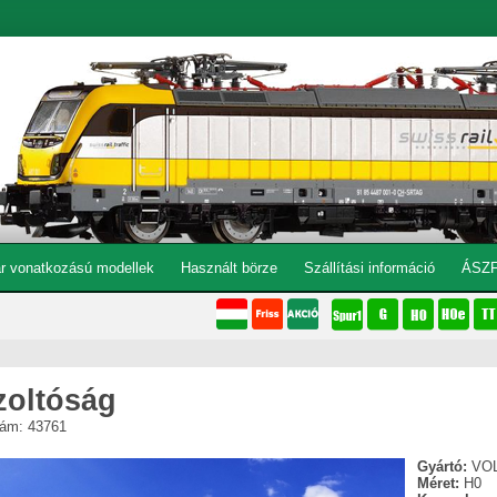
r vonatkozású modellek
Használt börze
Szállítási információ
ÁSZ
zoltóság
ám: 43761
Gyártó:
VO
Méret:
H0