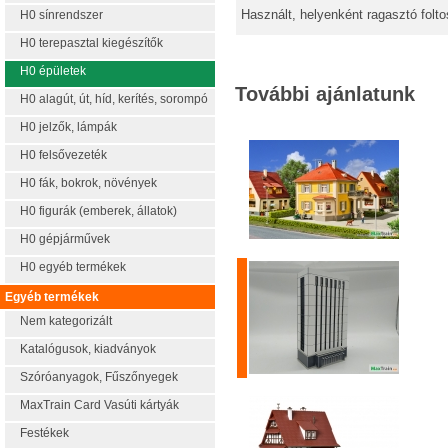
Használt, helyenként ragasztó folt
H0 sínrendszer
H0 terepasztal kiegészítők
H0 épületek
További ajánlatunk
H0 alagút, út, híd, kerítés, sorompó
H0 jelzők, lámpák
H0 felsővezeték
H0 fák, bokrok, növények
H0 figurák (emberek, állatok)
H0 gépjárművek
H0 egyéb termékek
Egyéb termékek
Nem kategorizált
Katalógusok, kiadványok
Szóróanyagok, Fűszőnyegek
MaxTrain Card Vasúti kártyák
Festékek