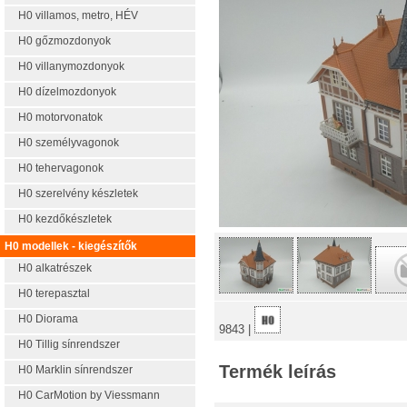
H0 villamos, metro, HÉV
H0 gőzmozdonyok
H0 villanymozdonyok
H0 dízelmozdonyok
H0 motorvonatok
H0 személyvagonok
H0 tehervagonok
H0 szerelvény készletek
H0 kezdőkészletek
H0 modellek - kiegészítők
H0 alkatrészek
H0 terepasztal
H0 Diorama
9843 |
H0 Tillig sínrendszer
Termék leírás
H0 Marklin sínrendszer
H0 CarMotion by Viessmann