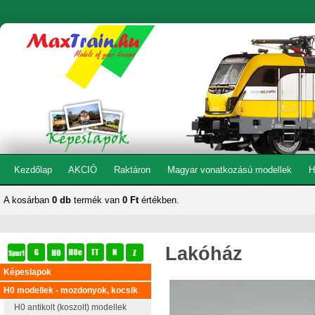
Kezdőlap
AKCIÓ
Raktáron
Magyar vonatkozású modellek
H
A kosárban
0 db
termék van
0 Ft
értékben.
Lakóház
Képeslapok
H0 modellek - mozdonyok, kocsik
H0 antikolt (koszolt) modellek